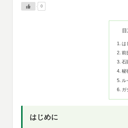
0
目
は
前
石
秘
ル
ガ
はじめに