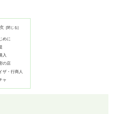
次
じめに
提
購入
密の店
イザ・行商人
チャ