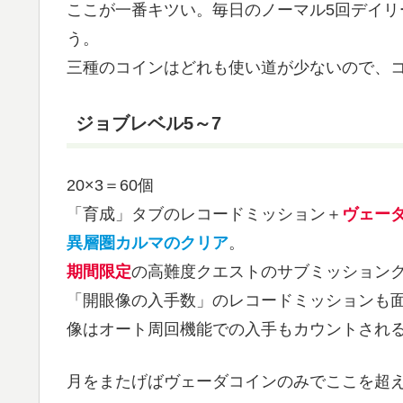
ここが一番キツい。毎日のノーマル5回デイ
う。
三種のコインはどれも使い道が少ないので、
ジョブレベル5～7
20×3＝60個
「育成」タブのレコードミッション＋
ヴェーダ
異層圏カルマのクリア
。
期間限定
の高難度クエストのサブミッション
「開眼像の入手数」のレコードミッションも
像はオート周回機能での入手もカウントされ
月をまたげばヴェーダコインのみでここを超