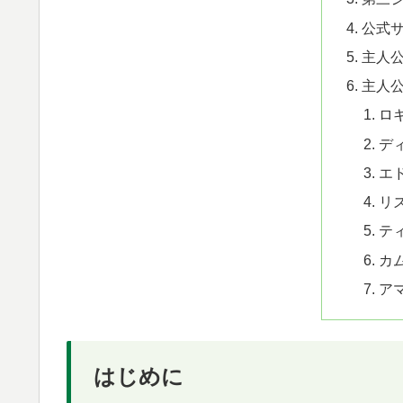
公式
主人
主人
ロ
デ
エ
リ
テ
カ
ア
はじめに