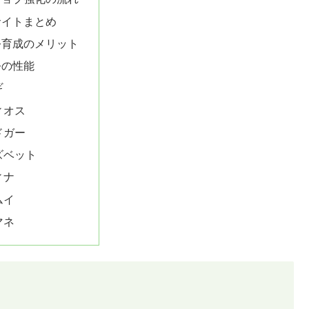
サイトまとめ
公育成のメリット
公の性能
ギ
ィオス
ドガー
ズベット
ィナ
ムイ
マネ