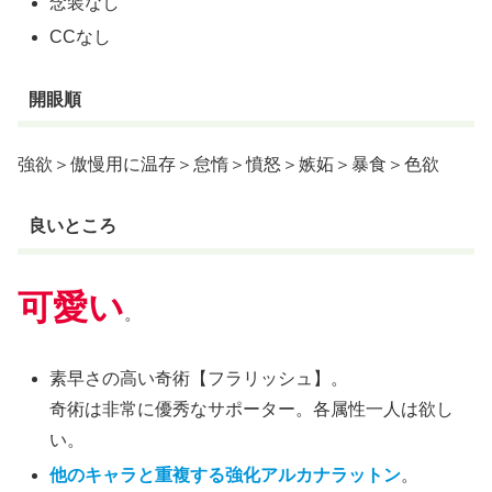
念装なし
CCなし
開眼順
強欲＞傲慢用に温存＞怠惰＞憤怒＞嫉妬＞暴食＞色欲
良いところ
可愛い
。
素早さの高い奇術【フラリッシュ】。
奇術は非常に優秀なサポーター。各属性一人は欲し
い。
他のキャラと重複する強化アルカナラットン
。