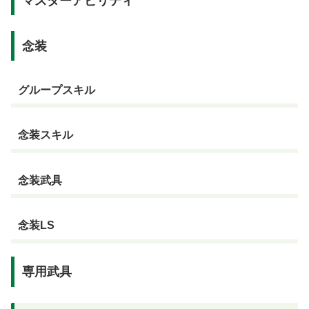
マスターアビリティ
念装
グループスキル
念装スキル
念装武具
念装LS
専用武具