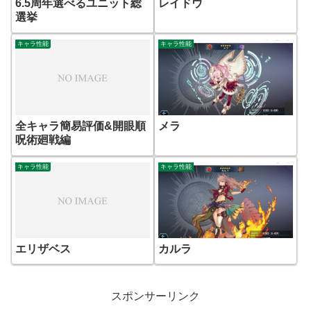
6.5周年選べるユニット総
レイドウ
選挙
キャラ性能
キャラ性能
全キャラ簡易評価&開眼順
メラ
呪術廻戦編
キャラ性能
キャラ性能
エリザベス
カルラ
スポンサーリンク