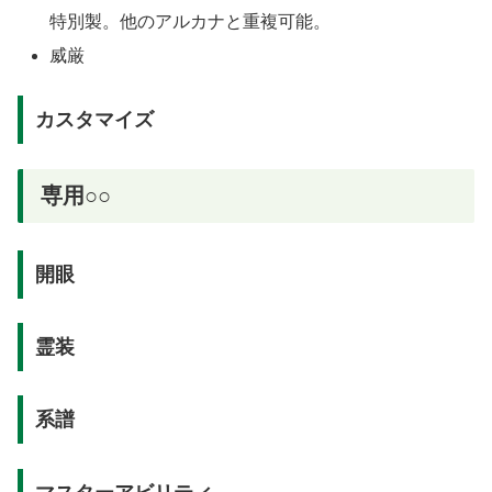
特別製。他のアルカナと重複可能。
威厳
カスタマイズ
専用○○
開眼
霊装
系譜