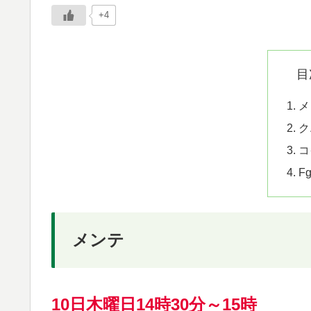
+4
目
メ
ク
コ
F
メンテ
10日木曜日14時
30分
～15時