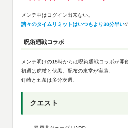
メンテ中はログイン出来ない。
諸々のタイムリミットはいつもより30分早い
呪術廻戦コラボ
メンテ明けの15時からは呪術廻戦コラボが開
初週は虎杖と伏黒、配布の東堂が実装。
釘崎と五条は多分次週。
クエスト
異層塔ヴェーダ HARD