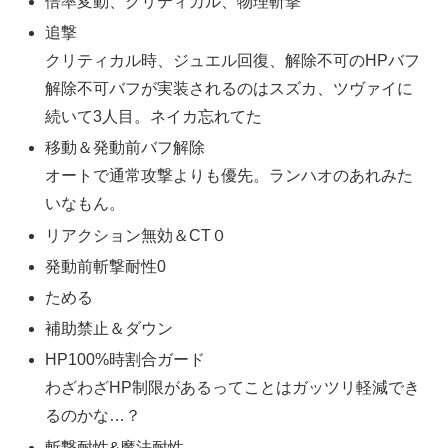
倍率変動、クリティカル、物理斬撃
追撃
クリティカル時、ジュエル回復、解除不可のHPバフ
解除不可バフが実装されるのはスズカ、ツヴァイに
続いて3人目。ネイカ忘れてた
移動＆発動前バフ解除
オートで通常攻撃よりも優先。ランハオのあれみた
いなもん。
リアクション無効＆CT０
発動前斬撃耐性0
ためる
補助禁止＆ダウン
HP100%時割合ガード
わざわざHP制限があるってことはガッツリ軽減でき
るのかな…？
斬撃耐性&魔法耐性