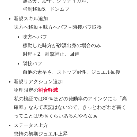
無区分、必中、クリティカル、
強制移動5、ドンムブ
新規スキル追加
味方へ移動＋味方へバフ＋隣接バフ取得
味方へバフ
移動した味方が砂漠出身の場合のみ
射程＋2、射撃補正、回避
隣接バフ
自他の素早さ、ストップ耐性、ジュエル回復
新規リアクション追加
物理限定の
割合軽減
私の検証では80％ほどの発動率のアインツにも「高
確率」なんて表記はないので、きっとわざわざ書く
ってことは95％くらいあるんやろなぁ
ステータス上方
怠惰の初期ジュエル上昇