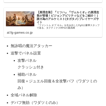
【真理念装】『ミツハ』『ヴェルミオ』の真理念
装が登場！ビジョンアビリティなどをご紹介！ |
誰ガ為のアルケミスト(タガタメ) プレイヤーズサ
イト
『ファントム オブ キル』を生み出したFgGが豪華スタッフ
で送る、タクティクスRPGの最高峰
al.fg-games.co.jp
無詠唱の魔法アタッカー
追撃でパネル設置
攻撃パネル
クラッシュ付き
補助パネル
回復＋ジュエル回復＆全攻撃バフ（ワダツミの
み）
全域パネル解除
デバフ無効（ワダツミのみ）