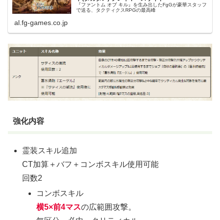
『ファントム オブ キル』を生み出したFgGが豪華スタッフ
で送る、タクティクスRPGの最高峰
al.fg-games.co.jp
強化内容
霊装スキル追加
CT加算＋バフ＋コンボスキル使用可能
回数2
コンボスキル
横5×前4マス
の広範囲攻撃。