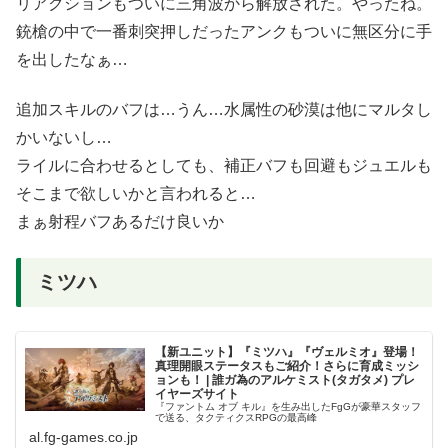
リアクションもついに三角波から解放された。やったね。
銃槍の中で一番刺突押しだったアンクもついに無区分に手
を出したなぁ…
追加スキルのバフは…うん…水属性の砂漠は他にマルタし
かいないし…
ライルに合わせるとしても、補正バフも回避もジュエルも
そこまで欲しいかと言われると…
まぁ射程バフあるだけ良いか
ミツハ
【新ユニット】『ミツハ』『ヴェルミオ』登場！
真理開眼ステータスもご紹介！さらに育成ミッシ
ョンも！ | 誰ガ為のアルケミスト(タガタメ) プレ
イヤーズサイト
『ファントム オブ キル』を生み出したFgGが豪華スタッフ
で送る、タクティクスRPGの最高峰
al.fg-games.co.jp