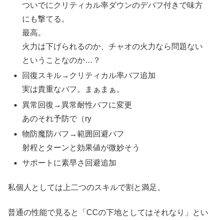
ついでにクリティカル率ダウンのデバフ付きで味方
にも撃てる。
最高。
火力は下げられるのか、チャオの火力なら問題ない
ということなのか…？
回復スキル→クリティカル率バフ追加
実は貴重なバフ。まぁまぁ。
異常回復→異常耐性バフに変更
あのそれ予防で（ry
物防魔防バフ→範囲回避バフ
射程とターンと効果値が微妙そう
サポートに素早さ回避追加
私個人としては上二つのスキルで割と満足。
普通の性能で見ると「CCの下地としてはそれなり」とい