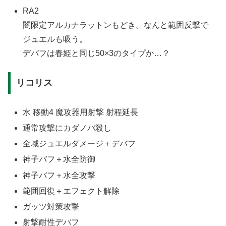
RA2
闇限定アルカナラットンもどき。なんと範囲反撃で
ジュエルも吸う。
デバフは春姫と同じ50×3のタイプか…？
リコリス
水 移動4 魔攻器用射撃 射程延長
通常攻撃にカダノバ殺し
全域ジュエルダメージ＋デバフ
神子バフ＋水全防御
神子バフ＋水全攻撃
範囲回復＋エフェクト解除
ガッツ対策攻撃
射撃耐性デバフ