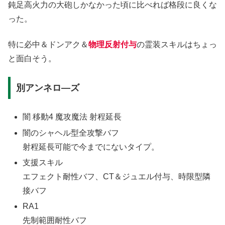
鈍足高火力の大砲しかなかった頃に比べれば格段に良くな
った。
特に必中＆ドンアク＆
物理反射付与
の霊装スキルはちょっ
と面白そう。
別アンネロ―ズ
闇 移動4 魔攻魔法 射程延長
闇のシャヘル型全攻撃バフ
射程延長可能で今までにないタイプ。
支援スキル
エフェクト耐性バフ、CT＆ジュエル付与、時限型隣
接バフ
RA1
先制範囲耐性バフ