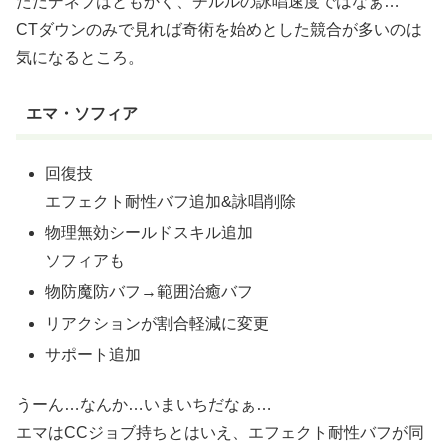
ただデネブはともかく、チルルの詠唱速度ではなぁ…
CTダウンのみで見れば奇術を始めとした競合が多いのは
気になるところ。
エマ・ソフィア
回復技
エフェクト耐性バフ追加&詠唱削除
物理無効シールドスキル追加
ソフィアも
物防魔防バフ→範囲治癒バフ
リアクションが割合軽減に変更
サポート追加
うーん…なんか…いまいちだなぁ…
エマはCCジョブ持ちとはいえ、エフェクト耐性バフが同