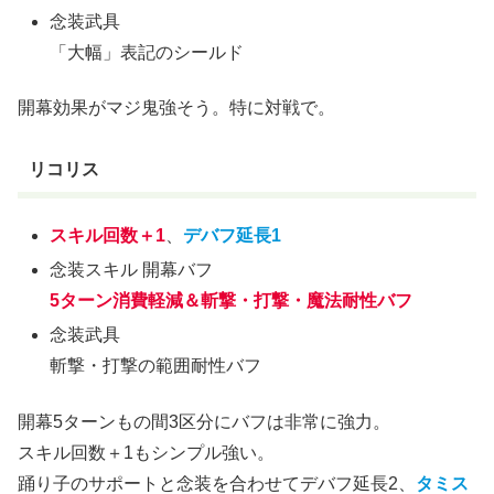
念装武具
「大幅」表記のシールド
開幕効果がマジ鬼強そう。特に対戦で。
リコリス
スキル回数＋1
、
デバフ延長1
念装スキル 開幕バフ
5ターン消費軽減＆斬撃・打撃・魔法耐性バフ
念装武具
斬撃・打撃の範囲耐性バフ
開幕5ターンもの間3区分にバフは非常に強力。
スキル回数＋1もシンプル強い。
踊り子のサポートと念装を合わせてデバフ延長2、
タミス