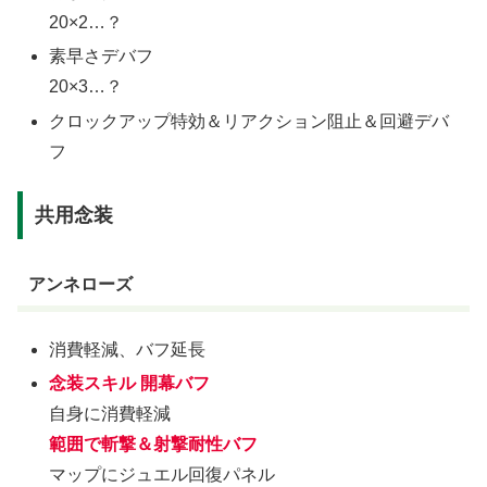
20×2…？
素早さデバフ
20×3…？
クロックアップ特効＆リアクション阻止＆回避デバ
フ
共用念装
アンネローズ
消費軽減、バフ延長
念装スキル 開幕バフ
自身に消費軽減
範囲で斬撃＆射撃耐性バフ
マップにジュエル回復パネル