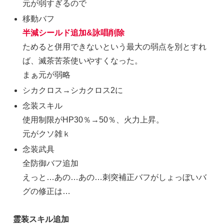
元が弱すぎるので
移動バフ
半減シールド追加&詠唱削除
ためると併用できないという最大の弱点を別とすれ
ば、滅茶苦茶使いやすくなった。
まぁ元が弱略
シカクロス→シカクロス2に
念装スキル
使用制限がHP30％→50％、火力上昇。
元がクソ雑ｋ
念装武具
全防御バフ追加
えっと…あの…あの…刺突補正バフがしょっぼいバ
グの修正は…
霊装スキル追加