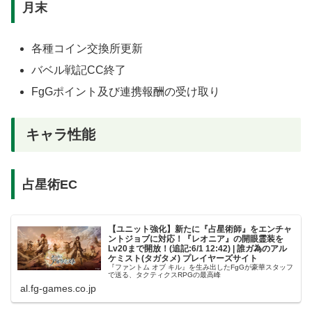
月末
各種コイン交換所更新
バベル戦記CC終了
FgGポイント及び連携報酬の受け取り
キャラ性能
占星術EC
【ユニット強化】新たに『占星術師』をエンチャ
ントジョブに対応！『レオニア』の開眼霊装を
Lv20まで開放！(追記:6/1 12:42) | 誰ガ為のアル
ケミスト(タガタメ) プレイヤーズサイト
『ファントム オブ キル』を生み出したFgGが豪華スタッフ
で送る、タクティクスRPGの最高峰
al.fg-games.co.jp