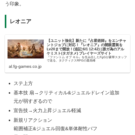
う印象。
レオニア
【ユニット強化】新たに『占星術師』をエンチャ
ントジョブに対応！『レオニア』の開眼霊装を
Lv20まで開放！(追記:6/1 12:42) | 誰ガ為のアル
ケミスト(タガタメ) プレイヤーズサイト
『ファントム オブ キル』を生み出したFgGが豪華スタッフ
で送る、タクティクスRPGの最高峰
al.fg-games.co.jp
ステ上方
基本技 扇→クリティカル&ジュエルドレイン追加
元が弱すぎるので
宣告技→火力上昇ジュエル軽減
新規リアクション
範囲補正&ジュエル回復&単体耐性バフ