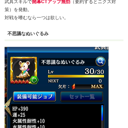
武具スキルで
開幕CTアップ無効
（要約するとニクス対
策）を発動。
対戦を嗜むなら一つは欲しい。
不思議なぬいぐるみ