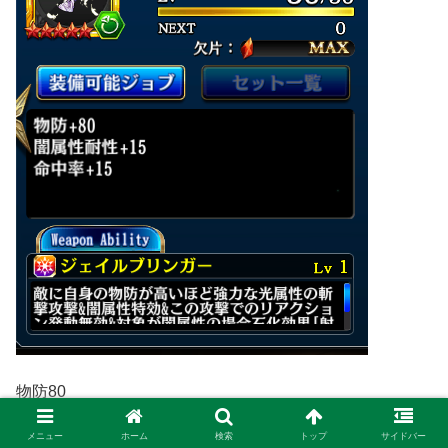
物防80
命中率15
メニュー
ホーム
検索
トップ
サイドバー