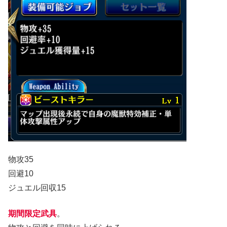
物攻35
回避10
ジュエル回収15
期間限定武具
。