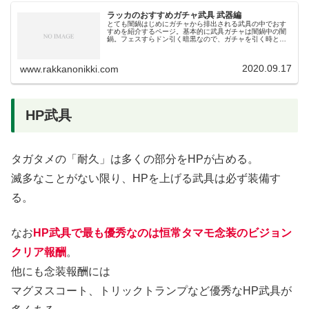
ラッカのおすすめガチャ武具 武器編
とても闇鍋はじめにガチャから排出される武具の中でおす
すめを紹介するページ。基本的に武具ガチャは闇鍋中の闇
鍋。フェスすらドン引く暗黒なので、ガチャを引く時とい
うよりは選べるチケットやヴェーダコインの交換の参考
に。武器は防具やアクセサリーよりも...
2020.09.17
www.rakkanonikki.com
HP武具
タガタメの「耐久」は多くの部分をHPが占める。
滅多なことがない限り、HPを上げる武具は必ず装備す
る。
なお
HP武具で最も優秀なのは恒常タマモ念装のビジョン
クリア報酬
。
他にも念装報酬には
マグヌスコート、トリックトランプなど優秀なHP武具が