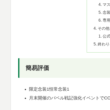
マ
念
専
その他
公
終わり
簡易評価
限定念装1恒常念装1
月末開催のバベル戦記強化イベントでC