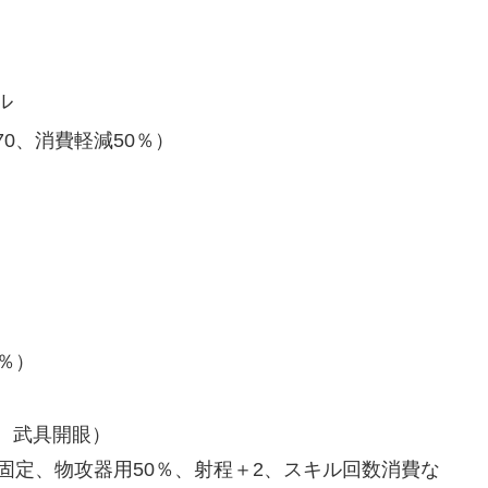
ル
0、消費軽減50％）
％）
、武具開眼）
固定、物攻器用50％、射程＋2、スキル回数消費な