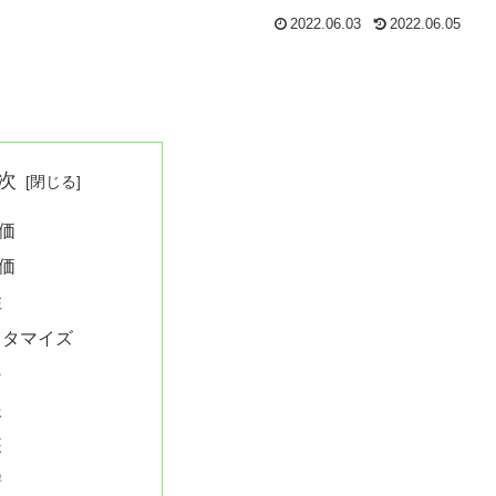
2022.06.03
2022.06.05
次
価
価
性
スタマイズ
○
眼
装
譜