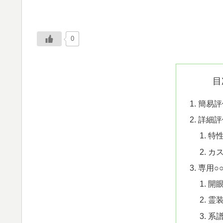
0
目
簡易評
詳細評
特
カ
専用○
開
霊
系