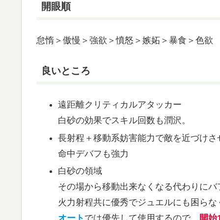
開眼順
怠惰＞傲慢＞強欲＞憤怒＞嫉妬＞暴食＞色欲
良いところ
遠距離クリティカルアタッカー
白砂の効果でスキル回数も潤沢。
長射程＋移動系妨害能力で敵を近づけさ
命中デバフも強力
白砂の領域
その場から移動出来なくなる代わりにバ
火力射程共に優秀でジュエルにも困らな
オート
では優先して使用するので、
開始