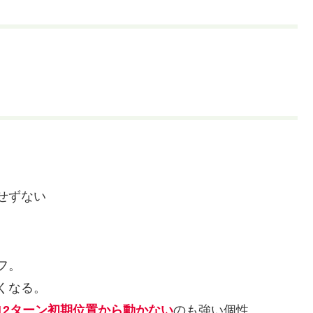
せずない
フ。
くなる。
12ターン初期位置から動かない
のも強い個性。