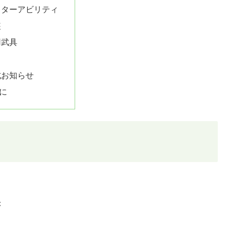
スターアビリティ
装
用武具
式お知らせ
に
C