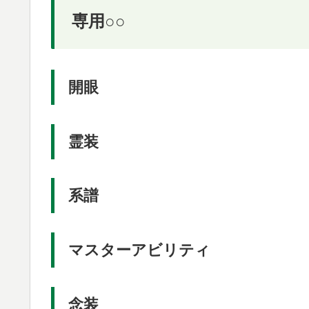
専用○○
開眼
霊装
系譜
マスターアビリティ
念装