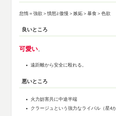
怠惰＝強欲＞憤怒≧傲慢＞嫉妬＞暴食＞色欲
良いところ
可愛い
。
遠距離から安全に殴れる。
悪いところ
火力妨害共に中途半端
クラージュという強力なライバル（星4