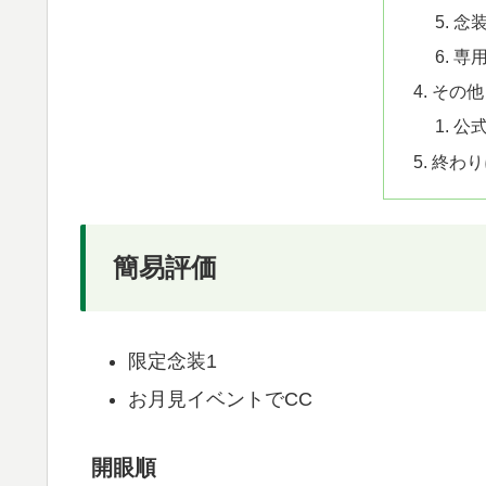
念
専
その他
公
終わり
簡易評価
限定念装1
お月見イベントでCC
開眼順