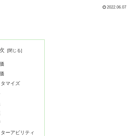
2022.06.07
次
価
価
スタマイズ
○
眼
装
譜
スターアビリティ