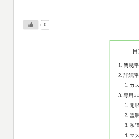
0
目
簡易評
詳細評
カ
専用○
開
霊
系
マ