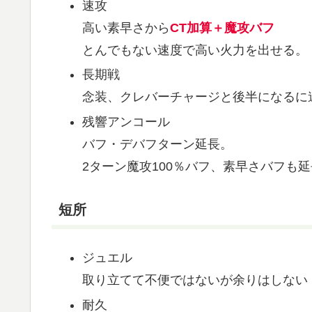
速攻
高い素早さから
CT加算＋魔攻バフ
とんでもない速度で高い火力を出せる。
長期戦
念装、クレバーチャージと後半になるに
残響アンコール
バフ・デバフターン延長。
2ターン魔攻100％バフ、素早さバフも
短所
ジュエル
取り立てて不便ではないが余りはしない
耐久