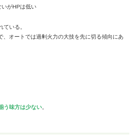
ないがHPは低い
れている。
ので、オートでは過剰火力の大技を先に切る傾向にあ
揃う味方は少ない
。