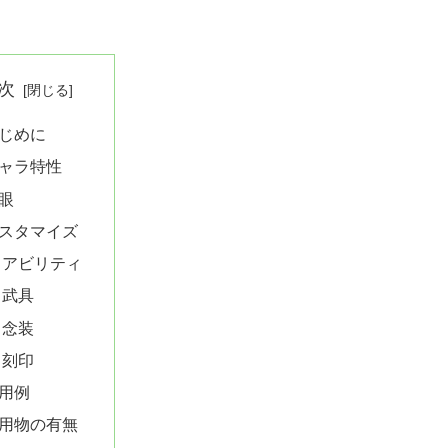
次
じめに
ャラ特性
眼
スタマイズ
アビリティ
武具
念装
刻印
用例
用物の有無