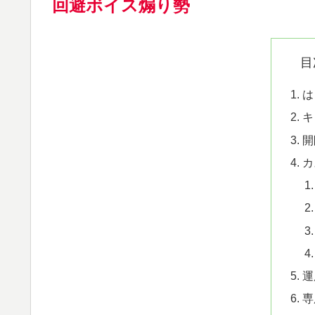
回避ボイス煽り勢
目
は
キ
開
カ
運
専