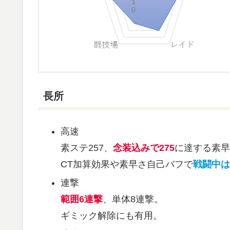
長所
高速
素ステ257、
念装込みで275
に達する素早
CT加算効果や素早さ自己バフで
戦闘中は
連撃
範囲6連撃
、単体8連撃。
ギミック解除にも有用。