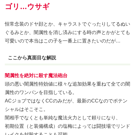
ゴリ…ウサギ
恒常念装のドヤ顔とか、キャラストでぐったりしてるぬい
ぐるみとか、闇属性を消し済みにする時の声とかがとても
可愛いので本当はこの子を一番上に置きたいのだが…
ここから真面目な解説
闇属性を絶対に殺す魔法砲台
頭の悪い闇属性特効値に様々な追加効果を重ねて全ての闇
属性のワンパンを目指している。
ACジョブではなくCCのみだが、最新のCCなのでポテン
シャルはそこそこ。
闇相手でなくとも単純な魔法火力として頼りになり、
初期位置（と装備構成）の塩梅によっては闘技場でリンド
レイクを封殺することも可能。