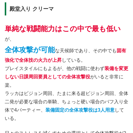
殿堂入り クリーマ
単純な戦闘能力はこの中で最も低い
が、
全体攻撃が可能
な天候師であり、その中でも
固有
強化で全体技の火力が上昇
している。
プレイスタイルにもよるが、他の戦闘に使わず
装備を変更
しない日課周回要員としての全体攻撃役
がいると非常に
楽。
ラッカはビジョン周回、たまに来る超ビジョン周回、全体
二発が必要な場合の単騎、ちょっと硬い場合のバフ入り全
体で4パーティー、
装備固定の全体攻撃役は3人用意
して
いる。