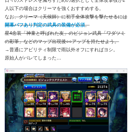
日々のストレスを減らすための選択として全体攻撃役が2
人以下の場合はクリーマを強くおすすめする。
なお
、クリーマ（天候師）に初手全体攻撃を撃たせるには
開幕バフあり判定の武具の装備が必須
。
星4念装「神童と呼ばれた友」のビジョン武具「ワダツミ
の彩筆」などのマップ出現後○○アップを持たせよう。
→普通にアビリティ制限で雨以外オフにすればヨシ。
原始人がバレてしまった…