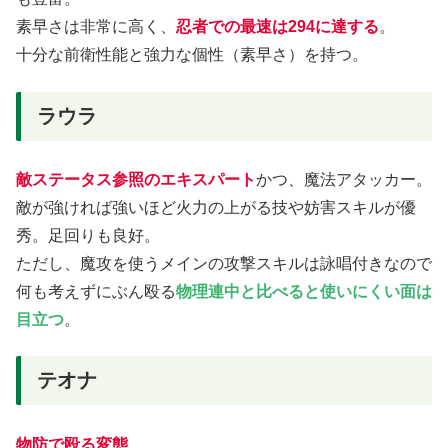
素早さは非常に高く、
忍者での最速は294に達する
。
十分な前衛性能と強力な個性（素早さ）を持つ。
ラウラ
敵ステータス参照のエキスパート
かつ、魔法アタッカー。
敵が強ければ強いほど火力の上がる技や妨害スキルが優
秀。足回りも良好。
ただし、魔攻を使うメインの攻撃スキルは詠唱付きなので
何も考えずにぶん殴る
物理連中と比べると使いにくい面は
目立つ
。
テオナ
物防で殴る変態
。