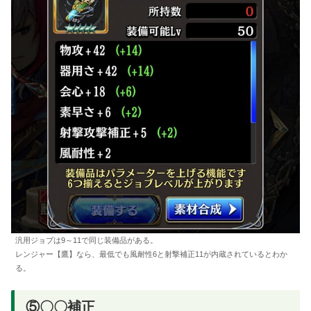
汎用ジョブは9～11で同じ装備品がある。
レンジャー【鷹】なら、最低でも風耐性6と射撃補正11が内蔵されているとわか
る。
⑤〇〇補正