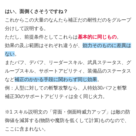
はい、面倒くさそうですね？
これからこの大量のなんたら補正だの耐性だのをグループ
分けして説明する。
ただし、前提条件としてこれらは
基本的に同じもの
。
効果の及ぶ範囲はそれぞれ違うが、
効力そのものに差異は
ない
。
またバフ、デバフ、リーダースキル、武具ステータス、グ
ループスキル、サポートアビリティ、装備品のステータス
など
補正のかかる手段に関わらず同じ効果
。
例：人型に対しての斬撃攻撃なら、人特効30バフと斬撃
補正30のサポートアビリティは全く同じ火力。
※1 スキル説明文の「背面・側面時威力アップ」は敵の防
御値を減算する(物防や魔防を低くして計算)ものなので、
ここに含まれない。