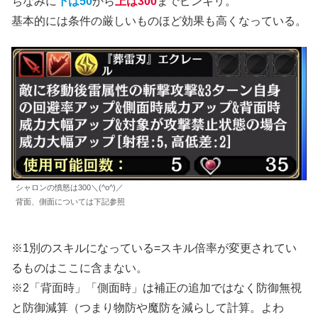
ちなみに
下は50
から
上は300
までピンキリ。
基本的には条件の厳しいものほど効果も高くなっている。
シャロンの憤怒は300＼(^o^)／
背面、側面については下記参照
※1別のスキルになっている=スキル倍率が変更されてい
るものはここに含まない。
※2「背面時」「側面時」は補正の追加ではなく防御無視
と防御減算（つまり物防や魔防を減らして計算。よわ