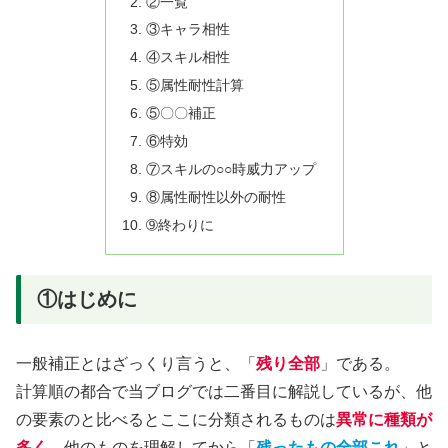
②一覧
③キャラ相性
④スキル相性
⑤属性耐性計算
⑤〇〇補正
⑥特効
⑦スキルの○○時威力アップ
⑧属性耐性以外の耐性
➈終わりに
①はじめに
一般補正とはざっくり言うと、「
残り全部
」である。
計算順の都合で当ブログでは二番目に解説しているが、他
の要素のと比べるとここに分類されるものは
異常に種類が
多く
、他のものを理解してから「
残ったもの全部これ
」と