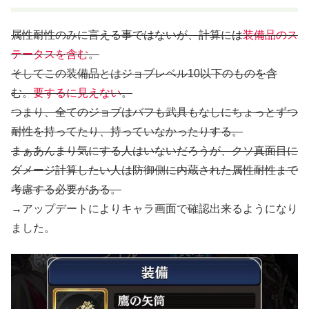
属性耐性のみに言える事ではないが、計算には
装備品のス
テータスを含む
。
そしてこの装備品とはジョブレベル10以下のものを含
む。
要するに見えない
。
つまり、全てのジョブはバフも武具もなしにちょっとずつ
耐性を持ってたり、持っていなかったりする。
まぁあんまり気にする人はいないだろうが、クソ真面目に
ダメージ計算したい人は防御側に内蔵された属性耐性まで
考慮する必要がある。
→アップデートによりキャラ画面で確認出来るようになり
ました。