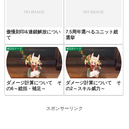
傲慢刻印&連鎖解放につい
7.5周年選べるユニット総
て
選挙
解説&データ
解説&データ
ダメージ計算について そ
ダメージ計算について そ
の6～総括・補足～
の2～スキル威力～
スポンサーリンク