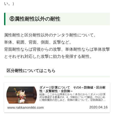
い。）
⑧属性耐性以外の耐性
属性耐性と区分耐性以外のナンタラ耐性について。
単体、範囲、背面、側面、反撃など。
背面耐性ならば背後からの攻撃、単体耐性ならば単体攻撃
とそれぞれ対応した攻撃に効力を発揮する耐性。
区分耐性についてはこちら
ダメージ計算について その4～防御値・区分耐
性・反撃耐性・全防御～
結論：ここからは簡単だから！本当だから！ダメージ計算
式を構成する要素の3、4、5個目について解説。①はじめ
に物防魔防の悲しみと、防御の要について。②防御値計算
物防と魔防って何してんの？というお話。まずは全体の説
明をした時の画像を見てみよう。...
2020.04.16
www.rakkanonikki.com