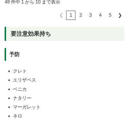
48 件中 1 から 10 まで表示
1
2
3
4
5
❮
❯
要注意効果持ち
予防
クレト
エリザベス
ベニカ
ナタリー
マーガレット
ネロ