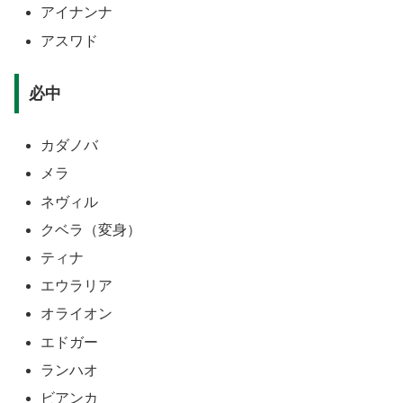
アイナンナ
アスワド
必中
カダノバ
メラ
ネヴィル
クベラ（変身）
ティナ
エウラリア
オライオン
エドガー
ランハオ
ビアンカ