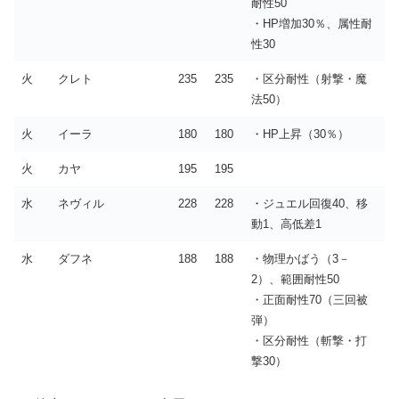
耐性50
・HP増加30％、属性耐
性30
火
クレト
235
235
・区分耐性（射撃・魔
法50）
火
イーラ
180
180
・HP上昇（30％）
火
カヤ
195
195
水
ネヴィル
228
228
・ジュエル回復40、移
動1、高低差1
水
ダフネ
188
188
・物理かばう（3－
2）、範囲耐性50
・正面耐性70（三回被
弾）
・区分耐性（斬撃・打
撃30）