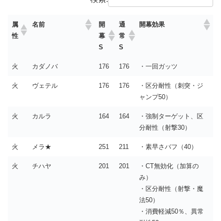
属
開
通
名前
開幕効果
性
幕
常
S
S
火
カダノバ
176
176
・一回ガッツ
火
ヴェテル
176
176
・区分耐性（刺突・ジ
ャンプ50）
火
カルラ
164
164
・強制ターゲット、区
分耐性（射撃30）
火
メラ★
251
211
・素早さバフ（40）
火
チハヤ
201
201
・CT無効化（加算の
み）
・区分耐性（射撃・魔
法50）
・消費軽減50％、異常