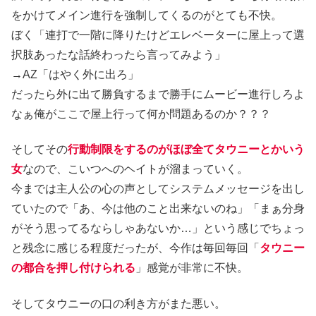
をかけてメイン進行を強制してくるのがとても不快。
ぼく「連打で一階に降りたけどエレベーターに屋上って選
択肢あったな話終わったら言ってみよう」
→AZ「はやく外に出ろ」
だったら外に出て勝負するまで勝手にムービー進行しろよ
なぁ俺がここで屋上行って何か問題あるのか？？？
そしてその
行動制限をするのがほぼ全てタウニーとかいう
女
なので、こいつへのヘイトが溜まっていく。
今までは主人公の心の声としてシステムメッセージを出し
ていたので「あ、今は他のこと出来ないのね」「まぁ分身
がそう思ってるならしゃあないか…」という感じでちょっ
と残念に感じる程度だったが、今作は毎回毎回「
タウニー
の都合を押し付けられる
」感覚が非常に不快。
そしてタウニーの口の利き方がまた悪い。