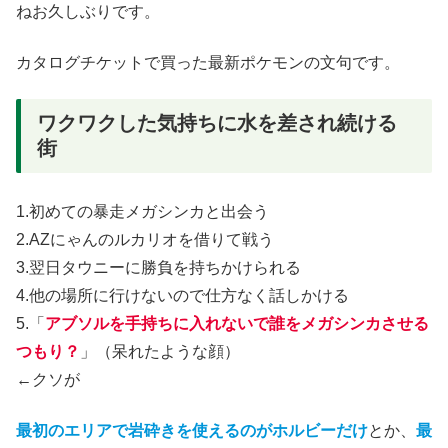
ねお久しぶりです。
カタログチケットで買った最新ポケモンの文句です。
ワクワクした気持ちに水を差され続ける
街
1.初めての暴走メガシンカと出会う
2.AZにゃんのルカリオを借りて戦う
3.翌日タウニーに勝負を持ちかけられる
4.他の場所に行けないので仕方なく話しかける
5.「
アブソルを手持ちに入れないで誰をメガシンカさせる
つもり？
」（呆れたような顔）
←クソが
最初のエリアで岩砕きを使えるのがホルビーだけ
とか、
最