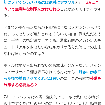
初にメガシンカさせるのは絶対にアブソル
とか、
ZAはこ
ういう無意味な制限をかけられる
ことが多くてイライラす
る。
今までのポケモンならバトル後に「次はメガシンカ見せて
ね」ってセリフが追加されるくらいで自由に戦えただろう
に、手持ちの指定までしてくる。通常戦闘のメガシンカチ
ュートリアルをさせたいならルカリオ借りた時にそのまま
やれば良かったのでは？
ホテル敷地から出られないのも意味が分からない。メイン
ストーリーの目標は表示されてるんだから、
好きに歩き回
った後で勝負させてくれれば良い
のに、この段階で
移動を
制限する必要ある？
ZAミアレシティは本当に魅力的でこっちは気になる物が
沢山ですぐ見に行きたいのに、いちいちいちいち行動制限