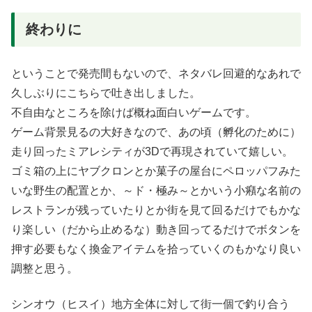
終わりに
ということで発売間もないので、ネタバレ回避的なあれで
久しぶりにこちらで吐き出しました。
不自由なところを除けば概ね面白いゲームです。
ゲーム背景見るの大好きなので、あの頃（孵化のために）
走り回ったミアレシティが3Dで再現されていて嬉しい。
ゴミ箱の上にヤブクロンとか菓子の屋台にペロッパフみた
いな野生の配置とか、～ド・極み～とかいう小癪な名前の
レストランが残っていたりとか街を見て回るだけでもかな
り楽しい（だから止めるな）動き回ってるだけでボタンを
押す必要もなく換金アイテムを拾っていくのもかなり良い
調整と思う。
シンオウ（ヒスイ）地方全体に対して街一個で釣り合う