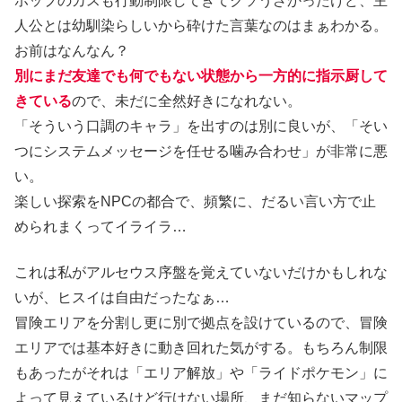
ホップのカスも行動制限してきてクソうざかったけど、主
人公とは幼馴染らしいから砕けた言葉なのはまぁわかる。
お前はなんなん？
別にまだ友達でも何でもない状態から一方的に指示厨して
きている
ので、未だに全然好きになれない。
「そういう口調のキャラ」を出すのは別に良いが、「そい
つにシステムメッセージを任せる噛み合わせ」が非常に悪
い。
楽しい探索をNPCの都合で、頻繁に、だるい言い方で止
められまくってイライラ…
これは私がアルセウス序盤を覚えていないだけかもしれな
いが、ヒスイは自由だったなぁ…
冒険エリアを分割し更に別で拠点を設けているので、冒険
エリアでは基本好きに動き回れた気がする。もちろん制限
もあったがそれは「エリア解放」や「ライドポケモン」に
よって見えているけど行けない場所、まだ知らないマップ