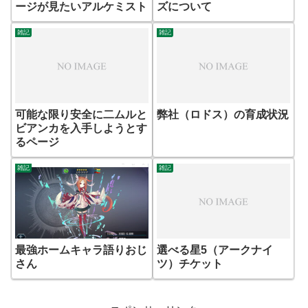
ージが見たいアルケミスト
ズについて
雑記
雑記
可能な限り安全に二ムルと
弊社（ロドス）の育成状況
ビアンカを入手しようとす
るページ
雑記
雑記
最強ホームキャラ語りおじ
選べる星5（アークナイ
さん
ツ）チケット