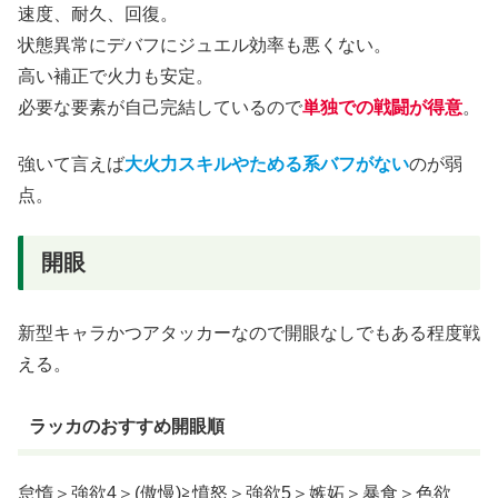
速度、耐久、回復。
状態異常にデバフにジュエル効率も悪くない。
高い補正で火力も安定。
必要な要素が自己完結しているので
単独での戦闘が得意
。
強いて言えば
大火力スキルやためる系バフがない
のが弱
点。
開眼
新型キャラかつアタッカーなので開眼なしでもある程度戦
える。
ラッカのおすすめ開眼順
怠惰＞強欲4＞(傲慢)≧憤怒＞強欲5＞嫉妬＞暴食＞色欲