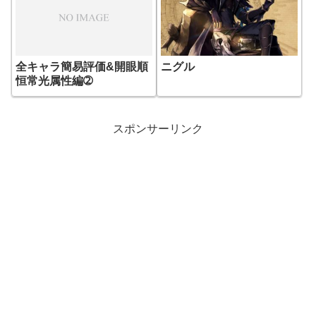
全キャラ簡易評価&開眼順
ニグル
恒常光属性編➁
スポンサーリンク