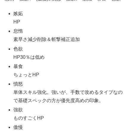
嫉妬
HP
怠惰
素早さ減少削除＆斬撃補正追加
色欲
HP30％は低め
暴食
ちょっとHP
憤怒
単体スキル強化。強いが、手数で攻めるタイプなの
で基礎スペックの方が優先度高めの印象。
強欲
ものすごくHP
傲慢