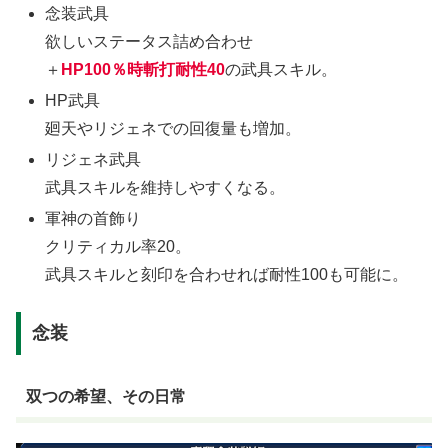
念装武具
欲しいステータス詰め合わせ
＋
HP100％時斬打耐性40
の武具スキル。
HP武具
廻天やリジェネでの回復量も増加。
リジェネ武具
武具スキルを維持しやすくなる。
軍神の首飾り
クリティカル率20。
武具スキルと刻印を合わせれば耐性100も可能に。
念装
双つの希望、その日常