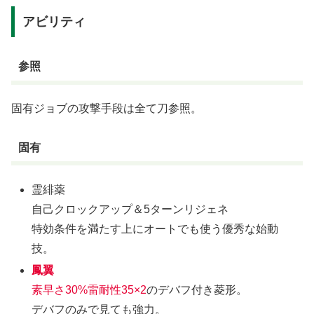
アビリティ
参照
固有ジョブの攻撃手段は全て刀参照。
固有
霊緋薬
自己クロックアップ＆5ターンリジェネ
特効条件を満たす上にオートでも使う優秀な始動
技。
鳳翼
素早さ30%雷耐性35×2
のデバフ付き菱形。
デバフのみで見ても強力。