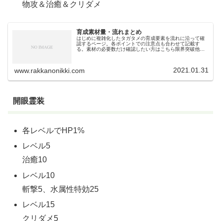
物攻＆治癒＆クリダメ
育成素材量・流れまとめ
はじめに複雑化したタガタメの育成要素を流れに沿って確
認するページ。各ポイントでの注意点も合わせて記載す
る。素材の必要数だけ確認したい方はこちら限界突破他の
ソシャゲで良く見る「限界突破」とは意味合いが違う。タ
ガタメの限界突破は育成の初期の初期...
2021.01.31
www.rakkanonikki.com
開眼霊装
各レベルでHP1%
レベル5
治癒10
レベル10
斬撃5、水属性特効25
レベル15
クリダメ5