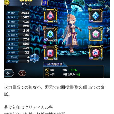
火力目当ての強攻か、廻天での回復量(耐久)目当ての命
脈。
暴食刻印はクリティカル率