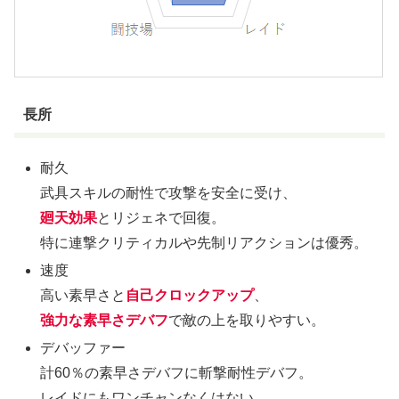
長所
耐久
武具スキルの耐性で攻撃を安全に受け、
廻天効果
とリジェネで回復。
特に連撃クリティカルや先制リアクションは優秀。
速度
高い素早さと
自己クロックアップ
、
強力な素早さデバフ
で敵の上を取りやすい。
デバッファー
計60％の素早さデバフに斬撃耐性デバフ。
レイドにもワンチャンなくはない。