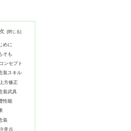
次
じめに
もそも
コンセプト
念装スキル
上方修正
念装武具
礎性能
果
念装
注意点