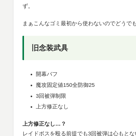
ず。
まぁこんなゴミ最初から使わないのでどうで
旧念装武具
開幕バフ
魔攻固定値150全防御25
3回被弾制限
上方修正なし
上方修正なし…？
レイドボスを殴る前提でも3回被弾は心もとな