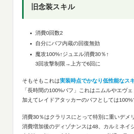
旧念装スキル
消費0回数2
自分にバフ内蔵の回復無効
魔攻100%↑ジュエル消費30％↑
3回攻撃制限→上方で6回に
そもそもこれは
実装時点でかなり低性能なス
「長時間の100%バフ」これはニムルやエヴ
加えてレイドアタッカーのバフとしては100
消費30％はクラリスにとって特別に重いデメ
消費増加後のディゾナンスは48、カルミネイシ