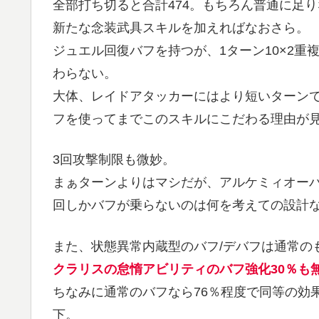
全部打ち切ると合計474。もちろん普通に足
新たな念装武具スキルを加えればなおさら。
ジュエル回復バフを持つが、1ターン10×2
わらない。
大体、レイドアタッカーにはより短いターン
フを使ってまでこのスキルにこだわる理由が
3回攻撃制限も微妙。
まぁターンよりはマシだが、アルケミィオーバ
回しかバフが乗らないのは何を考えての設計
また、状態異常内蔵型のバフ/デバフは通常の
クラリスの怠惰アビリティのバフ強化30％も
ちなみに通常のバフなら76％程度で同等の効
下。