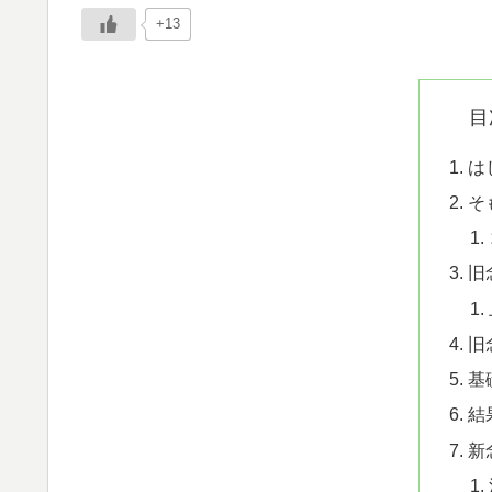
+13
目
は
そ
旧
旧
基
結
新