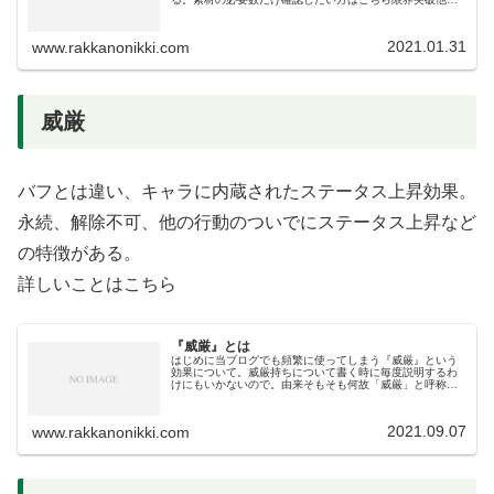
ソシャゲで良く見る「限界突破」とは意味合いが違う。タ
ガタメの限界突破は育成の初期の初期...
2021.01.31
www.rakkanonikki.com
威厳
バフとは違い、キャラに内蔵されたステータス上昇効果。
永続、解除不可、他の行動のついでにステータス上昇など
の特徴がある。
詳しいことはこちら
『威厳』とは
はじめに当ブログでも頻繁に使ってしまう『威厳』という
効果について。威厳持ちについて書く時に毎度説明するわ
けにもいかないので。由来そもそも何故「威厳」と呼称さ
れているのか？それはこの手の効果の元祖がディスガイア
コラボキャラの「ラハール」が持つ...
2021.09.07
www.rakkanonikki.com