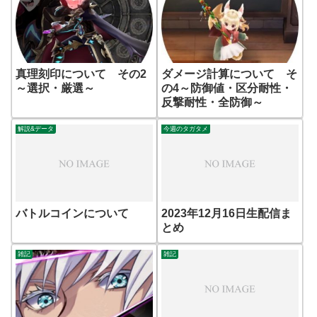
真理刻印について その2
ダメージ計算について そ
～選択・厳選～
の4～防御値・区分耐性・
反撃耐性・全防御～
解説&データ
今週のタガタメ
バトルコインについて
2023年12月16日生配信ま
とめ
雑記
雑記