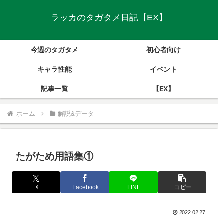
ラッカのタガタメ日記【EX】
今週のタガタメ
初心者向け
キャラ性能
イベント
記事一覧
【EX】
ホーム
解説&データ
たがため用語集①
X
Facebook
LINE
コピー
2022.02.27