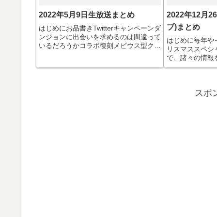
2022年5月9日生放送まとめ
2022年12月
ブ)まとめ
はじめにお品書きTwitterキャンペーンダ
ンジョンに出会いを求めるのは間違って
はじめに毎年や
いるだろうかコラボ復刻メビウス型クエ
リスマススペシ
ストの階層追加新キャラ リュー・リオ
で、諸々の情報
ン 風回避新キャラ サンジョウノ・春姫
ろ。↓本編↓立て直
光サポートコラボキャンペーン上方修
復刻コラボ 転
正・実機プレイ...
件全キャラを上
スポ
スキルを強化一部.