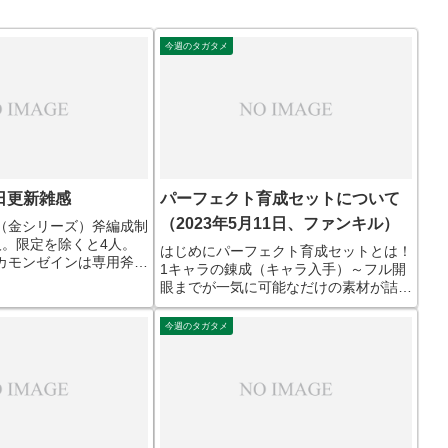
今週のタガタメ
7日更新雑感
パーフェクト育成セットについて
（2023年5月11日、ファンキル）
（金シリーズ）斧編成制
人。限定を除くと4人。
はじめにパーフェクト育成セットとは！
カモンゼインは専用斧が
1キャラの錬成（キャラ入手）～フル開
スピカの斧が使える。編
眼までが一気に可能なだけの素材が詰ま
ウォーリアは果たして物
ったお得なセット。特に初心者は是非チ
って嬉しいのか…？S12
ェックしておこう。前提チケットの入手
今週のタガタメ
ある...
はここから。今回は無料配布分はないの
で、石を使うことになる。...