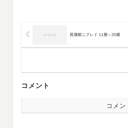
異層郷ニグレド 11層～20層
コメント
コメン