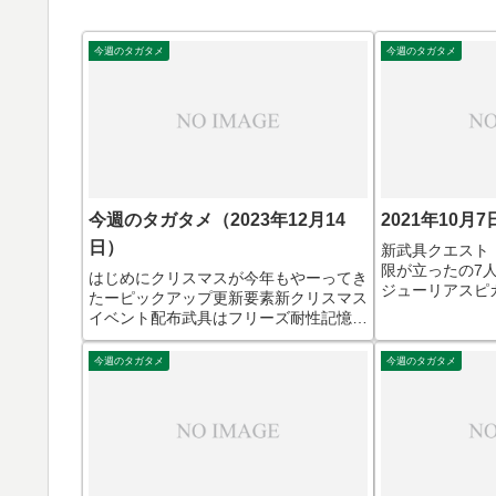
今週のタガタメ
今週のタガタメ
今週のタガタメ（2023年12月14
2021年10月
日）
新武具クエスト
限が立ったの7
はじめにクリスマスが今年もやーってき
ジューリアスピ
たーピックアップ更新要素新クリスマス
あり、テレサも
イベント配布武具はフリーズ耐性記憶の
成制限にいない
入れ替え機能なんで最初からついてねぇ
攻50が80にな
んだよシュメイア新念装&上方修正必中
今週のタガタメ
今週のタガタメ
のミノタウロスが
無効だけで既にクソなのに竜界効果がか
なり盛られているので、新...