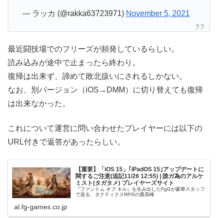
— ラッカ (@rakka63723971)
November 5, 2021
最近闘技場でのフリーズが頻発しているらしい。
読み込みが途中で止まったら終わり。
復帰は出来ず、諦めて敗北扱いにされるしかない。
なお、別バージョン（iOS→DMM）に切り替えても復帰
は出来なかった。
これについて運営に問い合わせたプレイヤーには以下の
URL付きで返答があったらしい。
【重要】「iOS 15」｢iPadOS 15｣アップデートに
関するご注意(追記11/26 12:55) | 誰ガ為のアルケ
ミスト(タガタメ) プレイヤーズサイト
『ファントム オブ キル』を生み出したFgGが豪華スタッフ
で送る、タクティクスRPGの最高峰
al.fg-games.co.jp