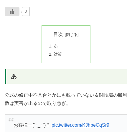
0
目次
あ
対策
あ
公式の修正中不具合とかにも載っていない＆闘技場の勝利
数は実害が出るので取り急ぎ。
お客様ー(´･_･`)？
pic.twitter.com/KJhbeOqSr9