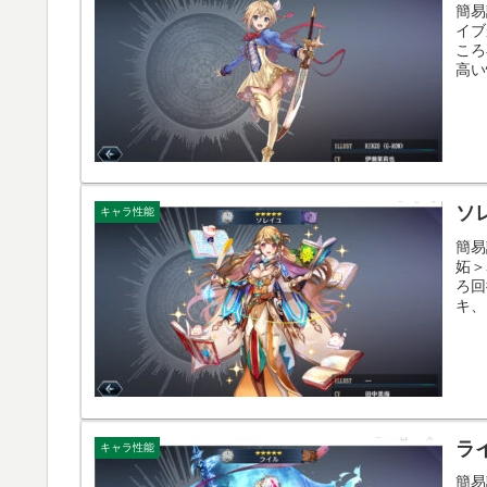
簡易
イブ
ころ
高い
ソ
キャラ性能
簡易
妬＞
ろ回
キ、
ラ
キャラ性能
簡易