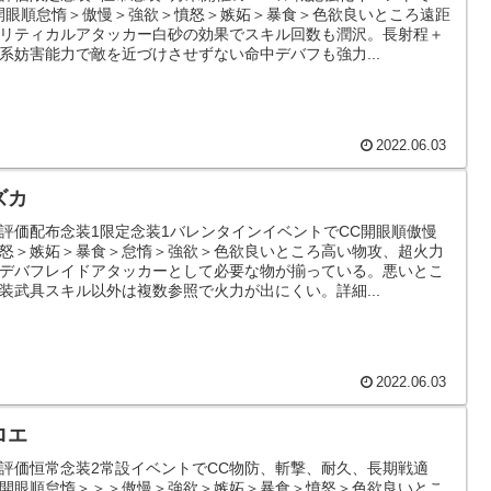
開眼順怠惰＞傲慢＞強欲＞憤怒＞嫉妬＞暴食＞色欲良いところ遠距
リティカルアタッカー白砂の効果でスキル回数も潤沢。長射程＋
系妨害能力で敵を近づけさせずない命中デバフも強力...
2022.06.03
ズカ
評価配布念装1限定念装1バレンタインイベントでCC開眼順傲慢
怒＞嫉妬＞暴食＞怠惰＞強欲＞色欲良いところ高い物攻、超火力
デバフレイドアタッカーとして必要な物が揃っている。悪いとこ
装武具スキル以外は複数参照で火力が出にくい。詳細...
2022.06.03
ロエ
評価恒常念装2常設イベントでCC物防、斬撃、耐久、長期戦適
開眼順怠惰＞＞＞傲慢＞強欲＞嫉妬＞暴食＞憤怒＞色欲良いとこ