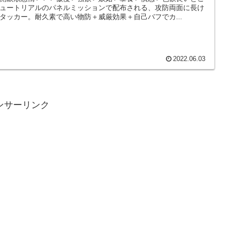
ュートリアルのパネルミッションで配布される、攻防両面に長け
タッカー。耐久素で高い物防＋威厳効果＋自己バフでカ...
2022.06.03
ンサーリンク