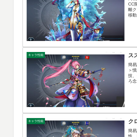
CC
離ク
移動
ス
キャラ性能
簡易
＞憤
技、
ろ念
ク
キャラ性能
簡易
性。