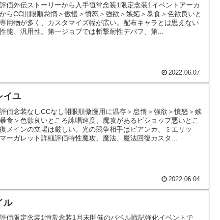
評価外伝ストーリーから入手恒常念装1限定念装1イベントアーカ
からCC開眼順怠惰＞傲慢＞憤怒＞強欲＞嫉妬＞暴食＞色欲良いと
専用物が多く、カスタマイズ幅が広い。配布キャラとは思えない
性能、汎用性。第一ジョブでは斬撃耐性デバフ、第...
2022.06.07
レイユ
評価念装なしCCなし開眼順傲慢用に温存＞怠惰＞強欲＞憤怒＞嫉
暴食＞色欲良いところ詠唱速度、魔攻があるビショップ悪いとこ
復メインの立場は厳しい。光の競争相手はビアンカ、ミエリッ
マーガレット詳細評価特性魔攻、魔法、魔法回復カスタ...
2022.06.04
イル
評価限定念装1恒常念装1月末開催のバベル戦記強化イベントで