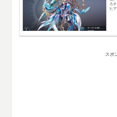
ろチ
たア
スポ