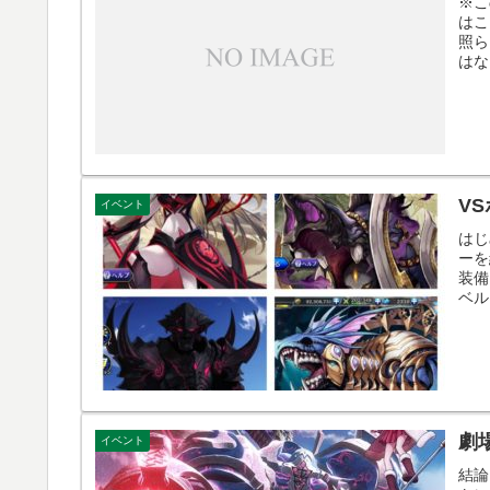
※こ
はこ
照ら
はな
V
イベント
はじ
ーを
装備
ベル
劇
イベント
結論