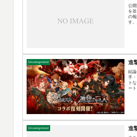
公開
を並
の報
す。
進
Uncategorized
結論
手・
トな
ート
進
Uncategorized