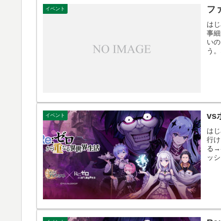
フ
イベント
はじ
事細
いの
う。
v
イベント
はじ
行け
る→
ッシ