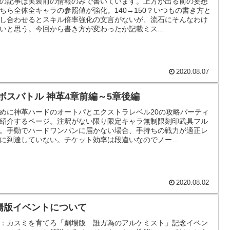
の記事は実装前の情報のみで書いています。上方が出る前の妄想
ちら全体全キャラの参照値が強化。140→150？いつもの書き方と
し合わせるとスキル倍率強化の文言がないが、流石にそんなわけ
いと思う。今回から書き方が変わったか記載ミス...
2020.08.07
Sボスバトル 神革4章前編～5章後編
めに神革ハードのオートパとエクストラレベル20の攻略パーティ
紹介するページ。注釈がない限り限定キャラ無制限刻印武具フル
。手動でハードワンパンに届かない場合、手持ちの戦力が適正レ
に到達していない。チケット効率は段違いなのでノー...
2020.08.02
場版イベントについて
：カスミを育てろ「劇場版 誰ガ為のアルケミスト」記念イベン