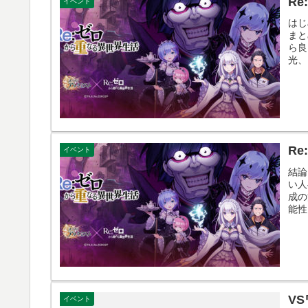
R
イベント
はじ
まと
ら良
光、
R
イベント
結論
い人
成の
能性
V
イベント