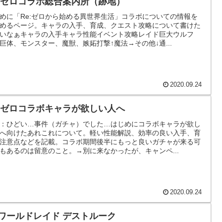
e:ゼロコラボ総合案内所（跡地）
めに「Re:ゼロから始める異世界生活」コラボについての情報を
めるページ。キャラの入手、育成、クエスト攻略について書けた
いなぁキャラの入手キャラ性能イベント攻略レイド巨大ウルフ
巨体、モンスター、魔獣、嫉妬打撃↑魔法→その他↓通...
2020.09.24
e:ゼロコラボキャラが欲しい人へ
：ひどい…事件（ガチャ）でした…はじめにコラボキャラが欲し
へ向けたあれこれについて。軽い性能解説、効率の良い入手、育
注意点などを記載。コラボ期間後半にもっと良いガチャが来る可
もあるのは留意のこと。→別に来なかったが、キャンペ...
2020.09.24
Sワールドレイド デストルーク