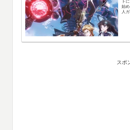
トに
始め
人ガ
スポ